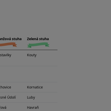
anžová stuha
Zelená stuha
stavlky
Kouty
chovice
Kornatice
sné Údolí
Luby
žová
Havraň