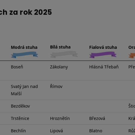
ch za rok 2025
Bílá stuha
Modrá stuha
Fialová stuha
Or
Boseň
Zákolany
Hlásná Třebaň
Pře
Svatý Jan nad
Římov
Malší
Bezděkov
Šti
Trstěnice
Hroznětín
Březová
Krá
Bechlín
Lipová
Blatno
Rů