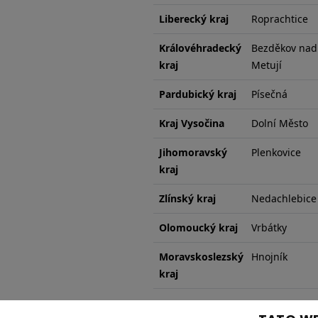
Liberecký kraj
Roprachtice
Královéhradecký
Bezděkov nad
kraj
Metují
Pardubický kraj
Písečná
Kraj Vysočina
Dolní Město
Jihomoravský
Plenkovice
kraj
Zlínský kraj
Nedachlebice
Olomoucký kraj
Vrbátky
Moravskoslezský
Hnojník
kraj