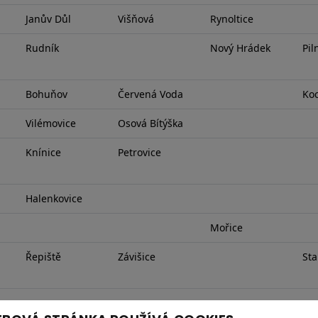
Janův Důl
Višňová
Rynoltice
Rudník
Nový Hrádek
Pil
Bohuňov
Červená Voda
Koc
Vilémovice
Osová Bítýška
Knínice
Petrovice
Halenkovice
Mořice
Řepiště
Závišice
St