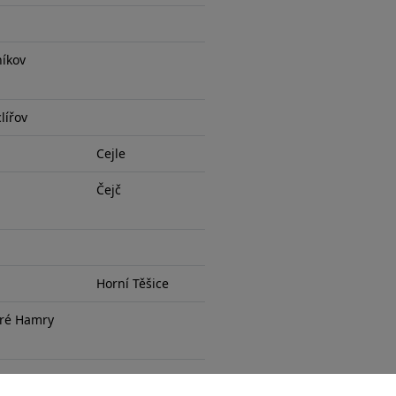
níkov
lířov
Cejle
Čejč
Horní Těšice
aré Hamry