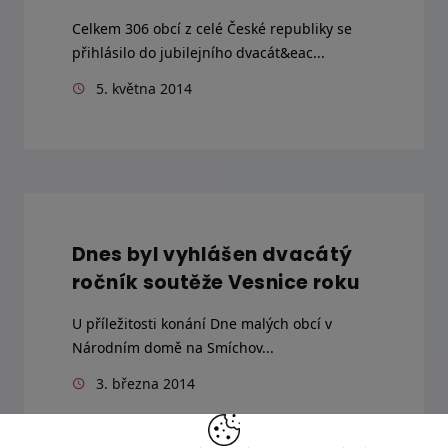
Celkem 306 obcí z celé České republiky se
přihlásilo do jubilejního dvacát&eac...
5. května 2014
Dnes byl vyhlášen dvacátý
ročník soutěže Vesnice roku
U příležitosti konání Dne malých obcí v
Národním domě na Smíchov...
3. března 2014