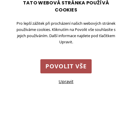
TATO WEBOVÁ STRÁNKA POUŽÍVÁ
COOKIES
1
2
3
4
5
6
7
8
9
10
Pro lepší zážitek při procházení našich webových stránek
používáme cookies. Kliknutím na Povolit vše souhlasíte s
jejich používáním. Další informace najdete pod tlačítkem
Upravit.
POVOLIT VŠE
Upravit
Nastavení cookies
©
2026
Vesnice roku
Staroměstské