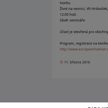
tvorbu
Život na vesnici, Vít Hrdouše
12:00 hod.
Závěr semináře
Účast je otevřená pro všechny
Program, registrace na konfer
http://www.europeanhabitat.
11. března 2016