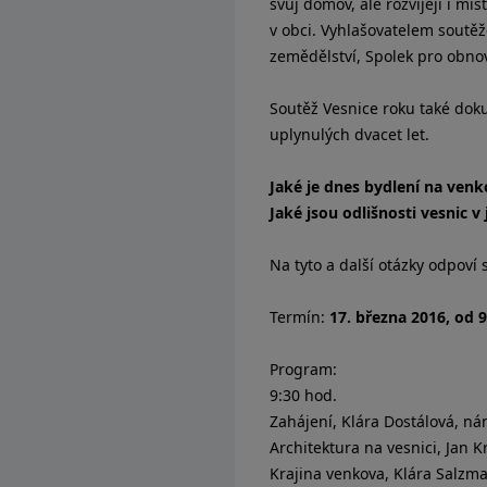
svůj domov, ale rozvíjejí i mí
v obci. Vyhlašovatelem soutěže
zemědělství, Spolek pro obno
Soutěž Vesnice roku také dok
uplynulých dvacet let.
Jaké je dnes bydlení na venk
Jaké jsou odlišnosti vesnic 
Na tyto a další otázky odpoví
Termín:
17. března 2016, od 9
Program:
9:30 hod.
Zahájení, Klára Dostálová, ná
Architektura na vesnici, Jan 
Krajina venkova, Klára Salzm