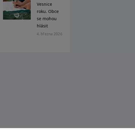
Vesnice
roku. Obce
se mohou
hlásit
4. března 2026