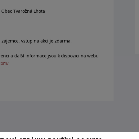
k, Obec Tvarožná Lhota
 zájemce, vstup na akci je zdarma.
enci a další informace jsou k dispozici na webu
com/