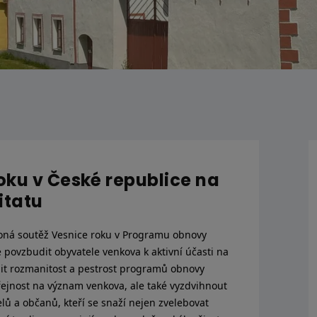
roku v České republice na
itatu
oná soutěž Vesnice roku v Programu obnovy
e povzbudit obyvatele venkova k aktivní účasti na
nit rozmanitost a pestrost programů obnovy
řejnost na význam venkova, ale také vyzdvihnout
telů a občanů, kteří se snaží nejen zvelebovat