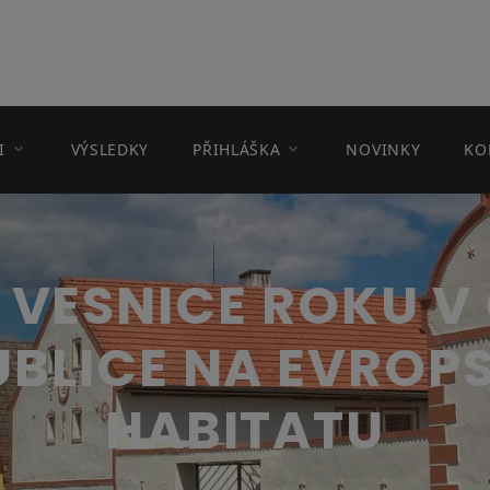
I
VÝSLEDKY
PŘIHLÁŠKA
NOVINKY
KO
T VESNICE ROKU V
UBLICE NA EVROP
HABITATU