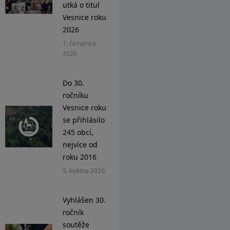
utká o titul
Vesnice roku
2026
1. července
2026
Do 30.
ročníku
Vesnice roku
se přihlásilo
245 obcí,
nejvíce od
roku 2016
5. května 2026
Vyhlášen 30.
ročník
soutěže