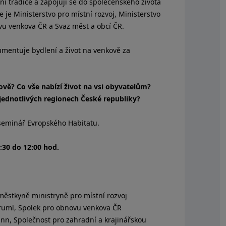
stní tradice a zapojují se do společenského života
 je Ministerstvo pro místní rozvoj, Ministerstvo
vu venkova ČR a Svaz měst a obcí ČR.
umentuje bydlení a život na venkově za
ově? Co vše nabízí život na vsi obyvatelům?
v jednotlivých regionech České republiky?
 seminář Evropského Habitatu.
:30 do 12:00 hod.
městkyně ministryně pro místní rozvoj
Kruml, Spolek pro obnovu venkova ČR
ann, Společnost pro zahradní a krajinářskou