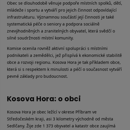
Obec se dlouhodobě věnuje podpoře místních spolků, dětí,
mládeže i sportu a vytváří pro jejich činnost odpovídající
infrastrukturu. Významnou součástí její činnosti je také
systematická péče o seniory a podpora sociálně
znevýhodněných a zranitelných obyvatel, která svědčí o
silné soudržnosti místní komunity.
Komise ocenila rovněž aktivní spolupráci s místními
podnikateli a zemědělci, jež přispívá k ekonomické stabilitě
obce a rozvoji regionu. Kosova Hora je tak příkladem obce,
která si s respektem k minulosti a péčí o současnost vytváří
pevné základy pro budoucnost.
Kosova Hora: o obci
Kosova Hora je obec ležící v okrese Příbram ve
Středočeském kraji, asi 3 kilometry východně od města
Sedlčany. Žije zde 1 373 obyvatel a katastr obce zaujímá