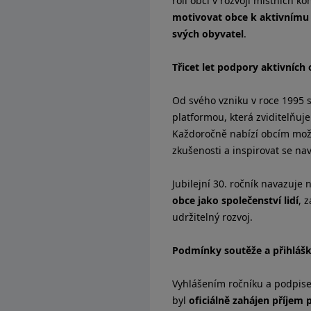
roli obcí v rozvoji místních k
motivovat obce k aktivnímu r
svých obyvatel
.
Třicet let podpory aktivních 
Od svého vzniku v roce 1995 
platformou, která zviditelňuje
Každoročně nabízí obcím možno
zkušenosti a inspirovat se na
Jubilejní 30. ročník navazuj
obce jako společenství lidí
, 
udržitelný rozvoj.
Podmínky soutěže a přihláš
Vyhlášením ročníku a podpis
byl
oficiálně zahájen příjem 