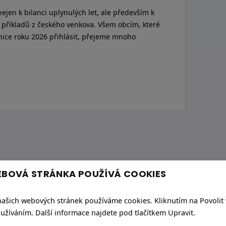
í nejen k bilanci uplynulých let, ale především k
h příkladů z českého venkova. Všem obcím, které
ice roku 2026 přihlásit, přejeme mnoho
BOVÁ STRÁNKA POUŽÍVÁ COOKIES
 našich webových stránek používáme cookies. Kliknutím na Povolit
používáním. Další informace najdete pod tlačítkem Upravit.