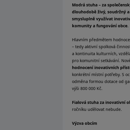
Modrá stuha – za společenský
dlouhodobě živý, soudržný a
smysluplně využívat inovativ
komunity a fungování obce
.
Hlavním předmětem hodnoce
– tedy aktivní spolková činnos
a kontinuita kulturních, vzděl
pro komunitní setkávání. Nov
hodnocení inovativních přís
konkrétní místní potřeby. S o
odměna formou dotace od gara
výši 800 000 Kč.
Fialová stuha za inovativní 
ročníku udělovat nebude.
Výzva obcím