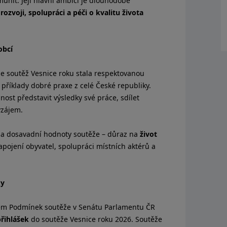
omunit. Její hlavní ambicí je dlouhodobě
ozvoji, spolupráci a péči o kvalitu života
obcí
se soutěž Vesnice roku stala respektovanou
 příklady dobré praxe z celé České republiky.
st představit výsledky své práce, sdílet
vzájem.
e na dosavadní hodnoty soutěže – důraz na
život
zapojení obyvatel, spolupráci místních aktérů a
ky
em Podmínek soutěže v Senátu Parlamentu ČR
přihlášek
do soutěže Vesnice roku 2026. Soutěže