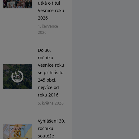
utká o titul
Vesnice roku
2026
1. července
2026
Do 30.
ročníku
Vesnice roku
se přihlásilo
245 obcí,
nejvíce od
roku 2016
5. května 2026
Vyhlášení 30.
ročníku
soutěže