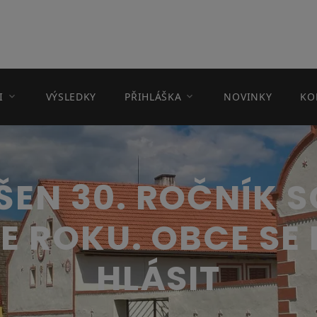
I
VÝSLEDKY
PŘIHLÁŠKA
NOVINKY
KO
EN 30. ROČNÍK 
E ROKU. OBCE S
HLÁSIT