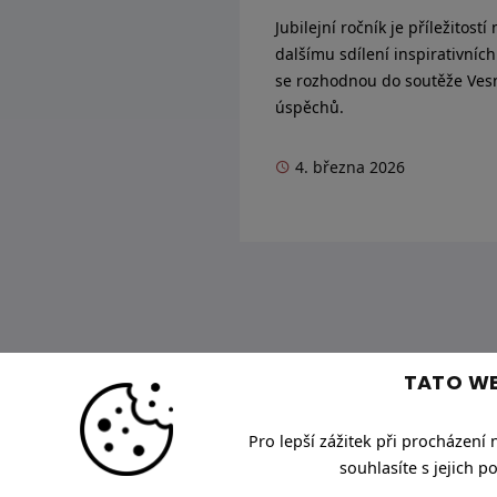
Jubilejní ročník je příležitost
dalšímu sdílení inspirativníc
se rozhodnou do soutěže Vesn
úspěchů.
4. března 2026
TATO WE
Pro lepší zážitek při procházení
souhlasíte s jejich 