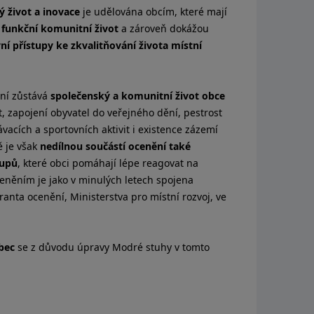
 život a inovace
je udělována obcím, které mají
 funkční komunitní život
a zároveň dokážou
ní přístupy ke zkvalitňování života místní
ní zůstává
společenský a komunitní život obce
t, zapojení obyvatel do veřejného dění, pestrost
ávacích a sportovních aktivit i existence zázemí
ě je však
nedílnou součástí ocenění také
tupů
, které obci pomáhají lépe reagovat na
ceněním je jako v minulých letech spojena
nta ocenění, Ministerstva pro místní rozvoj, ve
obec
se z důvodu úpravy Modré stuhy v tomto