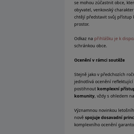
se mohou zúčastnit obce, kte
obyvatel, venkovský charakte
chtějí představit svůj přístup
prostor.
Odkaz na
přihlášku je k dispo
schránkou obce.
Ocenění v rámci soutěže
Stejně jako v předchozích roč
jednotlivá ocenění reflektující
postihnout
komplexní přístup
komunity
, vždy s ohledem na 
Významnou novinkou letošníh
nově
spojuje dosavadní princ
komplexního ocenění garantov