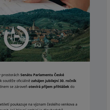
v prostorách
Senátu Parlamentu České
 soutěže oficiálně
zahájen jubilejní 30. ročník
 dnem se zároveň
otevírá příjem přihlášek
do
esetiletí poukazuje na význam českého venkova a