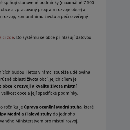
ré splňují stanovené podmínky (maximálně 7 500
r obce a zpracovaný program rozvoje obce) a
 k rozvoji, komunitnímu životu a péči o veřejný
zici zde
. Do systému se obce přihlašují datovou
nících budou i letos v rámci soutěže udělována
 různé oblasti života obcí. Jejich cílem je
 obce k rozvoji a kvalitu života místní
velikost obce a její specifické podmínky.
o ročníku je
úprava ocenění Modrá stuha
, které
ipy Modré a Fialové stuhy
do jednoho
aného Ministerstvem pro místní rozvoj.