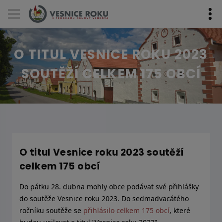
Skip navigation
O TITUL VESNICE ROKU 2023
SOUTĚŽÍ CELKEM 175 OBCÍ
O titul Vesnice roku 2023 soutěží
celkem 175 obcí
Do pátku 28. dubna mohly obce podávat své přihlášky
do soutěže Vesnice roku 2023. Do sedmadvacátého
ročníku soutěže se
přihlásilo celkem 175 obcí
, které