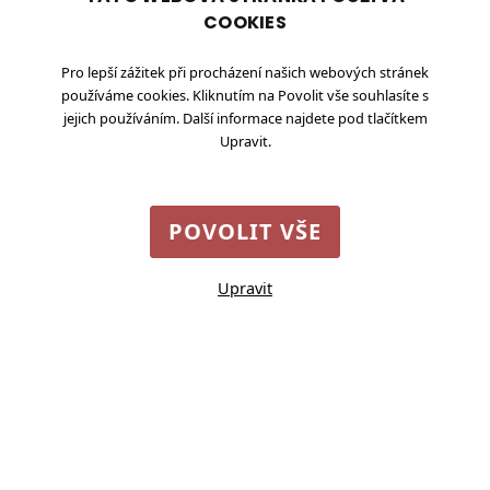
4. března 2026
COOKIES
Pro lepší zážitek při procházení našich webových stránek
používáme cookies. Kliknutím na Povolit vše souhlasíte s
jejich používáním. Další informace najdete pod tlačítkem
Upravit.
POVOLIT VŠE
Upravit
Nastavení cookies
©
2026
Vesnice roku
Staroměstské
v Programu obnovy
nám. č. 6, 110 15