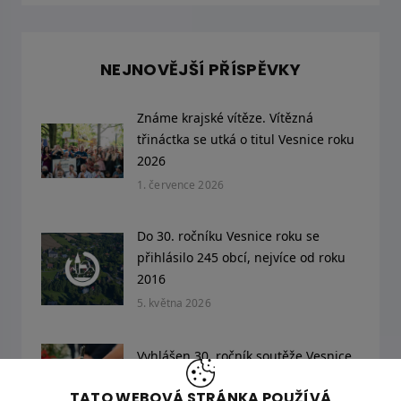
NEJNOVĚJŠÍ PŘÍSPĚVKY
Známe krajské vítěze. Vítězná
třináctka se utká o titul Vesnice roku
2026
1. července 2026
Do 30. ročníku Vesnice roku se
přihlásilo 245 obcí, nejvíce od roku
2016
5. května 2026
Vyhlášen 30. ročník soutěže Vesnice
roku. Obce se mohou hlásit
TATO WEBOVÁ STRÁNKA POUŽÍVÁ