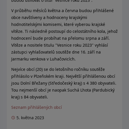
budou usilovat o titul
Vesnice roku 2023
.
"
"
V průběhu měsíců května a června budou přihlášené
obce navštíveny a hodnoceny krajskými
hodnotitelskými komisemi, které vyberou krajské
vítěze. Ti následně postoupí do celostátního kola, jehož
hodnocení bude probíhat na přelomu srpna a září.
Vítěze a nositele titulu "Vesnice roku 2023" vyhlásí
zástupci vyhlašovatelů soutěže dne 16. září na
Jarmarku venkova v Luhačovicích.
Nejvíce obcí (20) se do letošního ročníku soutěže
přihlásilo v Plzeňském kraji. Největší přihlášenou obcí
jsou Dolní Břežany (Středočeský kraj) s 4 380 obyvateli.
Tou nejmenší obcí je naopak Suchá Lhota (Pardubický
kraj) s 84 obyvateli.
Seznam přihlášených obcí
5. května 2023