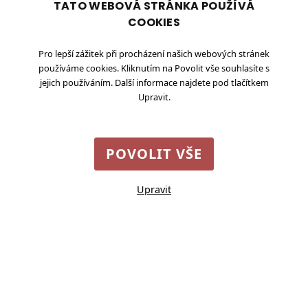
TATO WEBOVÁ STRÁNKA POUŽÍVÁ
4. března 2026
COOKIES
Pro lepší zážitek při procházení našich webových stránek
používáme cookies. Kliknutím na Povolit vše souhlasíte s
jejich používáním. Další informace najdete pod tlačítkem
Upravit.
POVOLIT VŠE
Upravit
Nastavení cookies
©
2026
Vesnice roku
Staroměstské