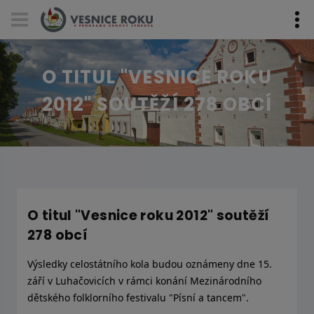
Skip navigation
O TITUL "VESNICE ROKU
2012" SOUTĚŽÍ 278 OBCÍ
O titul "Vesnice roku 2012" soutěží
278 obcí
Výsledky celostátního kola budou oznámeny dne 15.
září v Luhačovicích v rámci konání Mezinárodního
dětského folklorního festivalu "Písní a tancem".