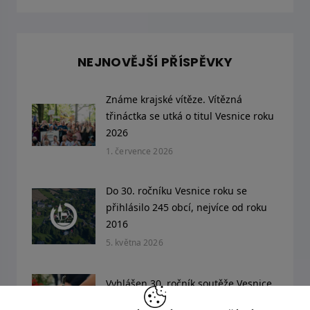
NEJNOVĚJŠÍ PŘÍSPĚVKY
Známe krajské vítěze. Vítězná
třináctka se utká o titul Vesnice roku
2026
1. července 2026
Do 30. ročníku Vesnice roku se
přihlásilo 245 obcí, nejvíce od roku
2016
5. května 2026
Vyhlášen 30. ročník soutěže Vesnice
roku. Obce se mohou hlásit